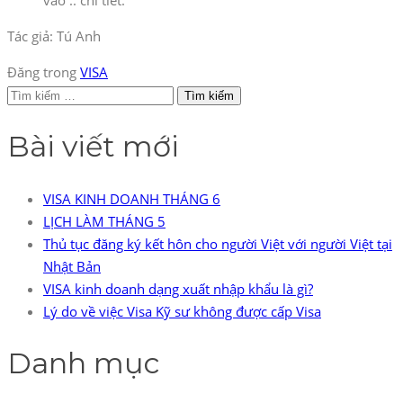
Tác giả: Tú Anh
Đăng trong
VISA
Tìm
kiếm
Bài viết mới
cho:
VISA KINH DOANH THÁNG 6
LỊCH LÀM THÁNG 5
Thủ tục đăng ký kết hôn cho người Việt với người Việt tại
Nhật Bản
VISA kinh doanh dạng xuất nhập khẩu là gì?
Lý do về việc Visa Kỹ sư không được cấp Visa
Danh mục