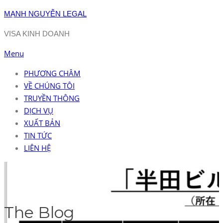
Skip
MẠNH NGUYỄN LEGAL
to
VISA KINH DOANH
content
Menu
PHƯƠNG CHÂM
VỀ CHÚNG TÔI
TRUYỀN THÔNG
DỊCH VỤ
XUẤT BẢN
TIN TỨC
LIÊN HỆ
The Blog