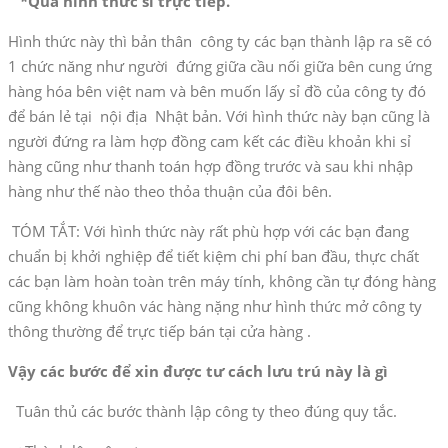
*Qua hình thức sỉ trực tiếp.
Hình thức này thì bản thân công ty các bạn thành lập ra sẽ có
1 chức năng như người đứng giữa cầu nối giữa bên cung ứng
hàng hóa bên việt nam và bên muốn lấy sỉ đồ của công ty đó
để bán lẻ tại nội địa Nhật bản. Với hình thức này bạn cũng là
người đứng ra làm hợp đồng cam kết các điều khoản khi sỉ
hàng cũng như thanh toán hợp đồng trước và sau khi nhập
hàng như thế nào theo thỏa thuận của đôi bên.
TÓM TẮT: Với hình thức này rất phù hợp với các bạn đang
chuẩn bị khởi nghiệp để tiết kiệm chi phí ban đầu, thực chất
các bạn làm hoàn toàn trên máy tính, không cần tự đóng hàng
cũng không khuôn vác hàng nặng như hình thức mở công ty
thông thường để trực tiếp bán tại cửa hàng .
V
ậ
y các b
ướ
c đ
ể
xin đ
ượ
c t
ư
cách l
ư
u trú này là gì
Tuân thủ các bước thành lập công ty theo đúng quy tắc.