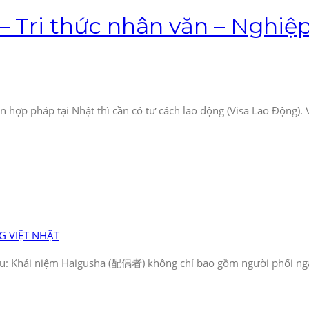
– Tri thức nhân văn – Nghiệp
 hợp pháp tại Nhật thì cần có tư cách lao động (Visa Lao Động). V
 VIỆT NHẬT
 sau: Khái niệm Haigusha (配偶者) không chỉ bao gồm người phối ng