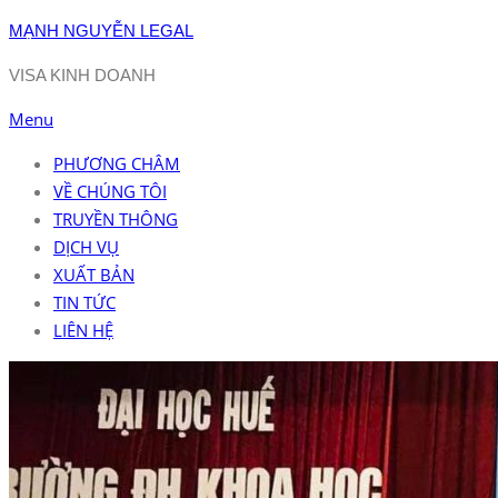
Skip
MẠNH NGUYỄN LEGAL
to
VISA KINH DOANH
content
Menu
PHƯƠNG CHÂM
VỀ CHÚNG TÔI
TRUYỀN THÔNG
DỊCH VỤ
XUẤT BẢN
TIN TỨC
LIÊN HỆ