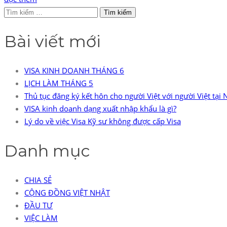
Tìm
kiếm
Bài viết mới
cho:
VISA KINH DOANH THÁNG 6
LỊCH LÀM THÁNG 5
Thủ tục đăng ký kết hôn cho người Việt với người Việt tại
VISA kinh doanh dạng xuất nhập khẩu là gì?
Lý do về việc Visa Kỹ sư không được cấp Visa
Danh mục
CHIA SẺ
CỘNG ĐỒNG VIỆT NHẬT
ĐẦU TƯ
VIỆC LÀM