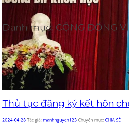
Danh mục:
CỘNG ĐỒNG VI
Thủ tục đăng ký kết hôn cho
2024-04-28
Tác giả:
manhnguyen123
Chuyên mục:
CHIA SẺ