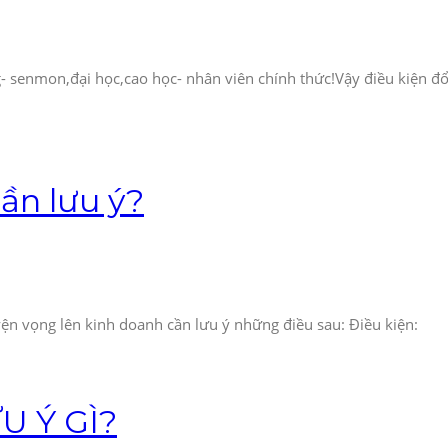
ếng- senmon,đại học,cao học- nhân viên chính thức!Vậy điều kiện đổ
ần lưu ý?
uyện vọng lên kinh doanh cần lưu ý những điều sau: Điều kiện:
U Ý GÌ?