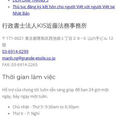
Thủ tục đăng ký kết hôn cho người Việt với người Việt tại
Nhật Bản
行政書士法人KIS近藤法務事務所
〒171-0021 東京都豊島区西池袋１丁目２９−５ 山の手ビル 12
階
03-6914-0299
manh.ng@grande-etoile.co.jp
FAX: 03-6914-2265
Thời gian làm việc
Hỗ trợ của chúng tôi luôn sẵn sàng giúp đỡ bạn 24 giờ một
ngày, bảy ngày một tuần.
Chủ nhật - Thứ 5:
9:30am to 6:30pm
Thứ 6 - 7:
Nghỉ