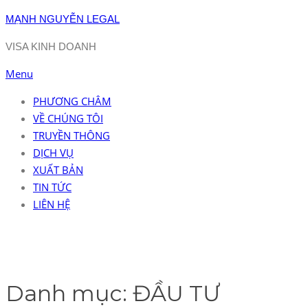
Skip
MẠNH NGUYỄN LEGAL
to
VISA KINH DOANH
content
Menu
PHƯƠNG CHÂM
VỀ CHÚNG TÔI
TRUYỀN THÔNG
DỊCH VỤ
XUẤT BẢN
TIN TỨC
LIÊN HỆ
Danh mục:
ĐẦU TƯ